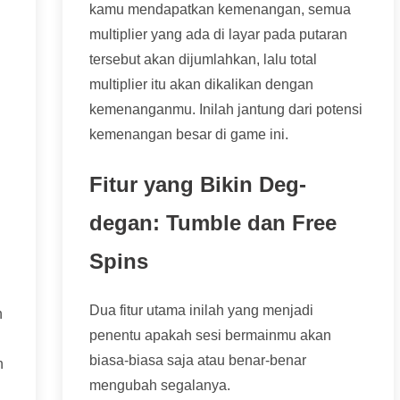
kamu mendapatkan kemenangan, semua
multiplier yang ada di layar pada putaran
ng
tersebut akan dijumlahkan, lalu total
multiplier itu akan dikalikan dengan
kemenanganmu. Inilah jantung dari potensi
kemenangan besar di game ini.
Fitur yang Bikin Deg-
degan: Tumble dan Free
Spins
Dua fitur utama inilah yang menjadi
h
penentu apakah sesi bermainmu akan
biasa-biasa saja atau benar-benar
n
mengubah segalanya.