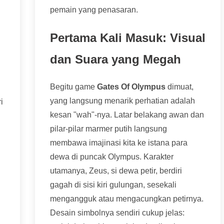
pemain yang penasaran.
Pertama Kali Masuk: Visual
dan Suara yang Megah
Begitu game
Gates Of Olympus
dimuat,
yang langsung menarik perhatian adalah
i
kesan "wah"-nya. Latar belakang awan dan
pilar-pilar marmer putih langsung
membawa imajinasi kita ke istana para
dewa di puncak Olympus. Karakter
utamanya, Zeus, si dewa petir, berdiri
gagah di sisi kiri gulungan, sesekali
mengangguk atau mengacungkan petirnya.
Desain simbolnya sendiri cukup jelas: