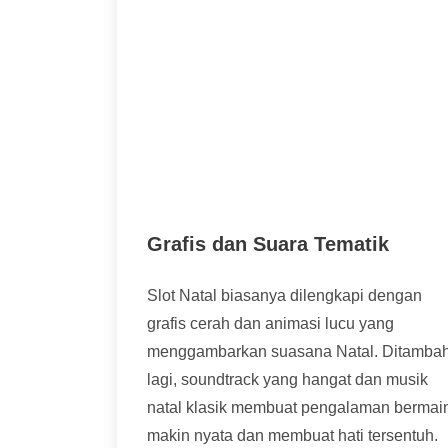
bertema Natal.
Multiplier: pengganda kemenangan ya
meningkat saat simbol-simbol Natal
tertentu muncul dalam jumlah besar.
Wild dan Scatter: simbol pengganti dan
simbol pencar yang membuka peluang
kemenangan besar
Grafis dan Suara Tematik
Slot Natal biasanya dilengkapi dengan
grafis cerah dan animasi lucu yang
menggambarkan suasana Natal. Ditamba
lagi, soundtrack yang hangat dan musik
natal klasik membuat pengalaman bermai
makin nyata dan membuat hati tersentuh.