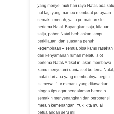
yang menyelimuti hari raya Natal, ada sat
hal lagi yang mampu membuat perayaan
semakin meriah, yaitu permainan slot
bertema Natal. Bayangkan saja, kilauan
salju, pohon Natal berhiaskan lampu
berkilauan, dan suasana penuh
kegembiraan – semua bisa kamu rasakan
dari kenyamanan rumah melalui slot
bertema Natal. Artikel ini akan membawa
kamu menyelami dunia slot bertema Natal
mulai dari apa yang membuatnya begitu
istimewa, fitur menarik yang ditawarkan,
hingga tips agar pengalaman bermain
semakin menyenangkan dan berpotensi
meraih kemenangan. Yuk, kita mulai
petualangan seru ini!