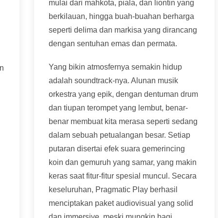
mulai dari mahkota, piala, dan liontin yang
berkilauan, hingga buah-buahan berharga
seperti delima dan markisa yang dirancang
dengan sentuhan emas dan permata.
Yang bikin atmosfernya semakin hidup
an
adalah soundtrack-nya. Alunan musik
orkestra yang epik, dengan dentuman drum
dan tiupan terompet yang lembut, benar-
benar membuat kita merasa seperti sedang
dalam sebuah petualangan besar. Setiap
putaran disertai efek suara gemerincing
koin dan gemuruh yang samar, yang makin
keras saat fitur-fitur spesial muncul. Secara
keseluruhan, Pragmatic Play berhasil
.
menciptakan paket audiovisual yang solid
dan immersive, meski mungkin bagi