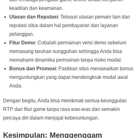
keadilan dan keamanan.
Ulasan dan Reputasi
: Telusuri ulasan pemain lain dan
reputasi situs dalam hal pembayaran dan layanan
pelanggan.
Fitur Demo
: Cobalah permainan versi demo sebelum
memasang taruhan sungguhan sehingga Anda bisa
memahami dinamika permainan tanpa risiko modal.
Bonus dan Promosi
: Pastikan situs menawarkan bonus
menguntungkan yang dapat mendongkrak modal awal
Anda.
Dengan begitu, Anda bisa menikmati semua keunggulan
RTP dan fitur game tanpa rasa was-was dan semakin
percaya diri dalam menjajal keberuntungan.
Kesimpulan: Menggenggam