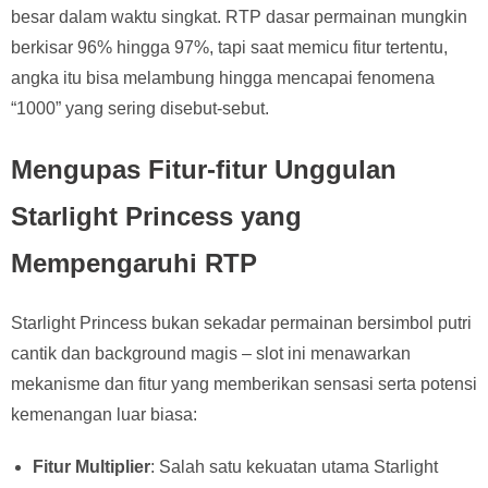
besar dalam waktu singkat. RTP dasar permainan mungkin
berkisar 96% hingga 97%, tapi saat memicu fitur tertentu,
angka itu bisa melambung hingga mencapai fenomena
“1000” yang sering disebut-sebut.
Mengupas Fitur-fitur Unggulan
Starlight Princess yang
Mempengaruhi RTP
Starlight Princess bukan sekadar permainan bersimbol putri
cantik dan background magis – slot ini menawarkan
mekanisme dan fitur yang memberikan sensasi serta potensi
kemenangan luar biasa:
Fitur Multiplier
: Salah satu kekuatan utama Starlight