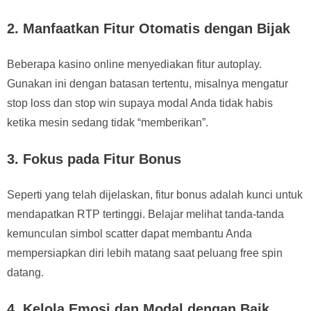
2. Manfaatkan Fitur Otomatis dengan Bijak
Beberapa kasino online menyediakan fitur autoplay.
Gunakan ini dengan batasan tertentu, misalnya mengatur
stop loss dan stop win supaya modal Anda tidak habis
ketika mesin sedang tidak “memberikan”.
3. Fokus pada Fitur Bonus
Seperti yang telah dijelaskan, fitur bonus adalah kunci untuk
mendapatkan RTP tertinggi. Belajar melihat tanda-tanda
kemunculan simbol scatter dapat membantu Anda
mempersiapkan diri lebih matang saat peluang free spin
datang.
4. Kelola Emosi dan Modal dengan Baik