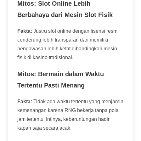
Mitos: Slot Online Lebih
Berbahaya dari Mesin Slot Fisik
Fakta:
Justru slot online dengan lisensi resmi
cenderung lebih transparan dan memiliki
pengawasan lebih ketat dibandingkan mesin
fisik di kasino tradisional.
Mitos: Bermain dalam Waktu
Tertentu Pasti Menang
Fakta:
Tidak ada waktu tertentu yang menjamin
kemenangan karena RNG bekerja tanpa pola
jam tertentu. Intinya, keberuntungan hadir
kapan saja secara acak.