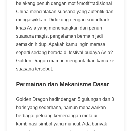
belakang penuh dengan motif-motif tradisional
China menciptakan suasana yang autentik dan
mengasyikkan. Didukung dengan soundtrack
khas Asia yang menenangkan dan penuh
suasana magis, pengalaman bermain jadi
semakin hidup. Apakah kamu ingin merasa
seperti sedang berada di festival budaya Asia?
Golden Dragon mampu mengantarkan kamu ke
suasana tersebut.
Permainan dan Mekanisme Dasar
Golden Dragon hadir dengan 5 gulungan dan 3
baris yang sederhana, namun menawarkan
berbagai peluang kemenangan melalui
kombinasi simbol yang muncul. Ada banyak