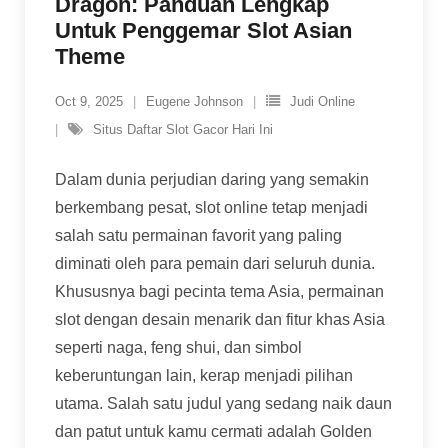
Dragon: Panduan Lengkap
Untuk Penggemar Slot Asian
Theme
Oct 9, 2025
Eugene Johnson
Judi Online
Situs Daftar Slot Gacor Hari Ini
Dalam dunia perjudian daring yang semakin
berkembang pesat, slot online tetap menjadi
salah satu permainan favorit yang paling
diminati oleh para pemain dari seluruh dunia.
Khususnya bagi pecinta tema Asia, permainan
slot dengan desain menarik dan fitur khas Asia
seperti naga, feng shui, dan simbol
keberuntungan lain, kerap menjadi pilihan
utama. Salah satu judul yang sedang naik daun
dan patut untuk kamu cermati adalah Golden