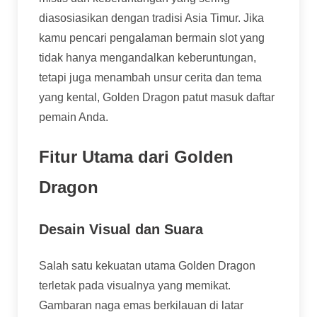
diasosiasikan dengan tradisi Asia Timur. Jika
kamu pencari pengalaman bermain slot yang
tidak hanya mengandalkan keberuntungan,
tetapi juga menambah unsur cerita dan tema
yang kental, Golden Dragon patut masuk daftar
pemain Anda.
Fitur Utama dari Golden
Dragon
Desain Visual dan Suara
Salah satu kekuatan utama Golden Dragon
terletak pada visualnya yang memikat.
Gambaran naga emas berkilauan di latar