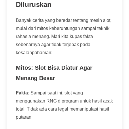
Diluruskan
Banyak cerita yang beredar tentang mesin slot,
mulai dari mitos keberuntungan sampai teknik
rahasia menang. Mari kita kupas fakta
sebenarnya agar tidak terjebak pada
kesalahpahaman:
Mitos: Slot Bisa Diatur Agar
Menang Besar
Fakta:
Sampai saat ini, slot yang
menggunakan RNG diprogram untuk hasil acak
total. Tidak ada cara legal memanipulasi hasil
putaran.