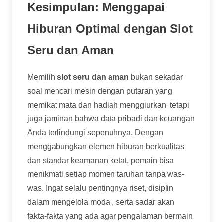
Kesimpulan: Menggapai
Hiburan Optimal dengan Slot
Seru dan Aman
Memilih
slot seru dan aman
bukan sekadar
soal mencari mesin dengan putaran yang
memikat mata dan hadiah menggiurkan, tetapi
juga jaminan bahwa data pribadi dan keuangan
Anda terlindungi sepenuhnya. Dengan
menggabungkan elemen hiburan berkualitas
dan standar keamanan ketat, pemain bisa
menikmati setiap momen taruhan tanpa was-
was. Ingat selalu pentingnya riset, disiplin
dalam mengelola modal, serta sadar akan
fakta-fakta yang ada agar pengalaman bermain