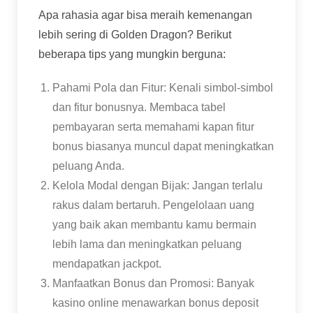
Apa rahasia agar bisa meraih kemenangan
lebih sering di Golden Dragon? Berikut
beberapa tips yang mungkin berguna:
Pahami Pola dan Fitur: Kenali simbol-simbol
dan fitur bonusnya. Membaca tabel
pembayaran serta memahami kapan fitur
bonus biasanya muncul dapat meningkatkan
peluang Anda.
Kelola Modal dengan Bijak: Jangan terlalu
rakus dalam bertaruh. Pengelolaan uang
yang baik akan membantu kamu bermain
lebih lama dan meningkatkan peluang
mendapatkan jackpot.
Manfaatkan Bonus dan Promosi: Banyak
kasino online menawarkan bonus deposit