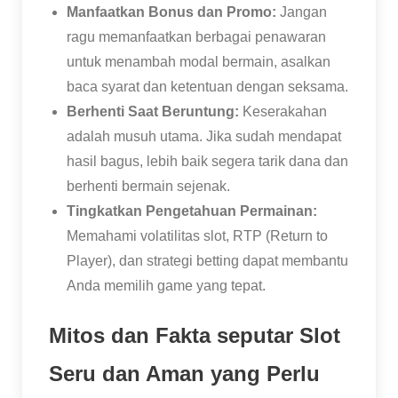
Manfaatkan Bonus dan Promo:
Jangan
ragu memanfaatkan berbagai penawaran
untuk menambah modal bermain, asalkan
baca syarat dan ketentuan dengan seksama.
Berhenti Saat Beruntung:
Keserakahan
adalah musuh utama. Jika sudah mendapat
hasil bagus, lebih baik segera tarik dana dan
berhenti bermain sejenak.
Tingkatkan Pengetahuan Permainan:
Memahami volatilitas slot, RTP (Return to
Player), dan strategi betting dapat membantu
Anda memilih game yang tepat.
Mitos dan Fakta seputar Slot
Seru dan Aman yang Perlu