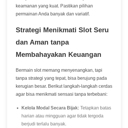
keamanan yang kuat. Pastikan pilihan
permainan Anda banyak dan variatif.
Strategi Menikmati Slot Seru
dan Aman tanpa
Membahayakan Keuangan
Bermain slot memang menyenangkan, tapi
tanpa strategi yang tepat, bisa berujung pada
kerugian besar. Berikut langkah-langkah cerdas
agar bisa menikmati sensasi tanpa terbebani:
Kelola Modal Secara Bijak:
Tetapkan batas
harian atau mingguan agar tidak tergoda
berjudi terlalu banyak.