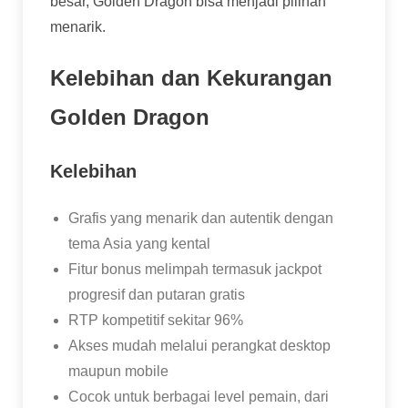
besar, Golden Dragon bisa menjadi pilihan
menarik.
Kelebihan dan Kekurangan
Golden Dragon
Kelebihan
Grafis yang menarik dan autentik dengan
tema Asia yang kental
Fitur bonus melimpah termasuk jackpot
progresif dan putaran gratis
RTP kompetitif sekitar 96%
Akses mudah melalui perangkat desktop
maupun mobile
Cocok untuk berbagai level pemain, dari