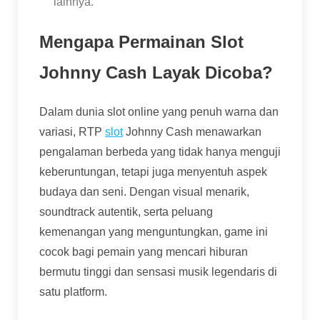
lainnya.
Mengapa Permainan Slot
Johnny Cash Layak Dicoba?
Dalam dunia slot online yang penuh warna dan
variasi, RTP
slot
Johnny Cash menawarkan
pengalaman berbeda yang tidak hanya menguji
keberuntungan, tetapi juga menyentuh aspek
budaya dan seni. Dengan visual menarik,
soundtrack autentik, serta peluang
kemenangan yang menguntungkan, game ini
cocok bagi pemain yang mencari hiburan
bermutu tinggi dan sensasi musik legendaris di
satu platform.