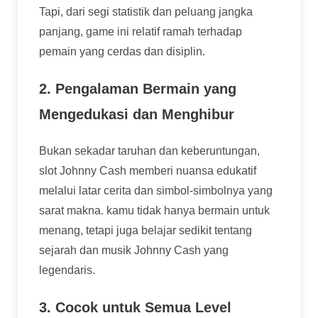
Tapi, dari segi statistik dan peluang jangka
panjang, game ini relatif ramah terhadap
pemain yang cerdas dan disiplin.
2. Pengalaman Bermain yang
Mengedukasi dan Menghibur
Bukan sekadar taruhan dan keberuntungan,
slot Johnny Cash memberi nuansa edukatif
melalui latar cerita dan simbol-simbolnya yang
sarat makna. kamu tidak hanya bermain untuk
menang, tetapi juga belajar sedikit tentang
sejarah dan musik Johnny Cash yang
legendaris.
3. Cocok untuk Semua Level