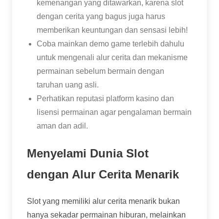
kemenangan yang ditawarkan, karena slot
dengan cerita yang bagus juga harus
memberikan keuntungan dan sensasi lebih!
Coba mainkan demo game terlebih dahulu
untuk mengenali alur cerita dan mekanisme
permainan sebelum bermain dengan
taruhan uang asli.
Perhatikan reputasi platform kasino dan
lisensi permainan agar pengalaman bermain
aman dan adil.
Menyelami Dunia Slot
dengan Alur Cerita Menarik
Slot yang memiliki alur cerita menarik bukan
hanya sekadar permainan hiburan, melainkan