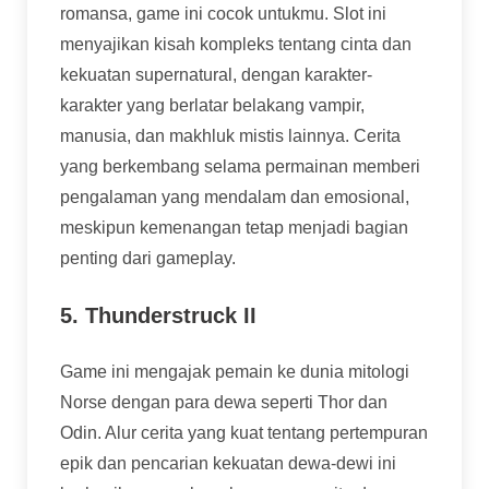
romansa, game ini cocok untukmu. Slot ini
menyajikan kisah kompleks tentang cinta dan
kekuatan supernatural, dengan karakter-
karakter yang berlatar belakang vampir,
manusia, dan makhluk mistis lainnya. Cerita
yang berkembang selama permainan memberi
pengalaman yang mendalam dan emosional,
meskipun kemenangan tetap menjadi bagian
penting dari gameplay.
5. Thunderstruck II
Game ini mengajak pemain ke dunia mitologi
Norse dengan para dewa seperti Thor dan
Odin. Alur cerita yang kuat tentang pertempuran
epik dan pencarian kekuatan dewa-dewi ini