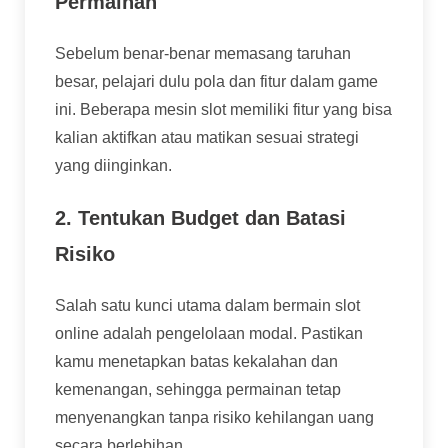
Permainan
Sebelum benar-benar memasang taruhan
besar, pelajari dulu pola dan fitur dalam game
ini. Beberapa mesin slot memiliki fitur yang bisa
kalian aktifkan atau matikan sesuai strategi
yang diinginkan.
2. Tentukan Budget dan Batasi
Risiko
Salah satu kunci utama dalam bermain slot
online adalah pengelolaan modal. Pastikan
kamu menetapkan batas kekalahan dan
kemenangan, sehingga permainan tetap
menyenangkan tanpa risiko kehilangan uang
secara berlebihan.