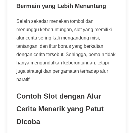
Bermain yang Lebih Menantang
Selain sekadar menekan tombol dan
menunggu keberuntungan, slot yang memiliki
alur cerita sering kali mengandung misi,
tantangan, dan fitur bonus yang berkaitan
dengan cerita tersebut. Sehingga, pemain tidak
hanya mengandalkan keberuntungan, tetapi
juga strategi dan pengamatan terhadap alur
naratif.
Contoh Slot dengan Alur
Cerita Menarik yang Patut
Dicoba