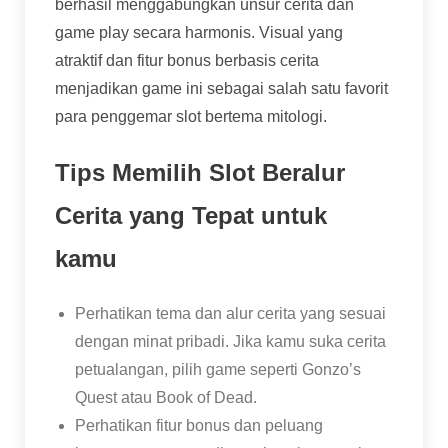
berhasil menggabungkan unsur cerita dan
game play secara harmonis. Visual yang
atraktif dan fitur bonus berbasis cerita
menjadikan game ini sebagai salah satu favorit
para penggemar slot bertema mitologi.
Tips Memilih Slot Beralur
Cerita yang Tepat untuk
kamu
Perhatikan tema dan alur cerita yang sesuai
dengan minat pribadi. Jika kamu suka cerita
petualangan, pilih game seperti Gonzo’s
Quest atau Book of Dead.
Perhatikan fitur bonus dan peluang