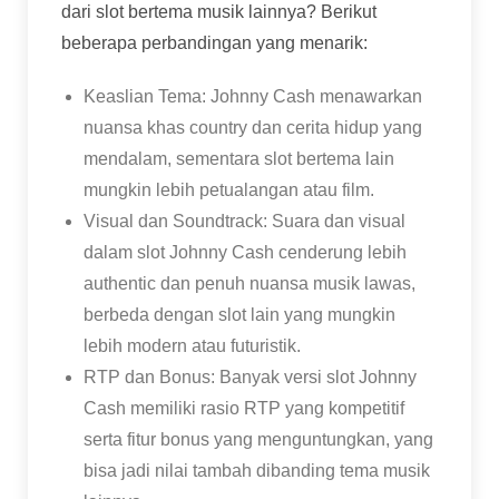
dari slot bertema musik lainnya? Berikut
beberapa perbandingan yang menarik:
Keaslian Tema: Johnny Cash menawarkan
nuansa khas country dan cerita hidup yang
mendalam, sementara slot bertema lain
mungkin lebih petualangan atau film.
Visual dan Soundtrack: Suara dan visual
dalam slot Johnny Cash cenderung lebih
authentic dan penuh nuansa musik lawas,
berbeda dengan slot lain yang mungkin
lebih modern atau futuristik.
RTP dan Bonus: Banyak versi slot Johnny
Cash memiliki rasio RTP yang kompetitif
serta fitur bonus yang menguntungkan, yang
bisa jadi nilai tambah dibanding tema musik