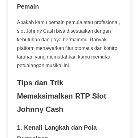
Pemain
Apakah kamu pemain pemula atau profesional,
slot Johnny Cash bisa disesuaikan dengan
kebutuhan dan gaya bermainmu. Banyak
platform menawarkan fitur otomatis dan kontrol
taruhan yang memudahkan kamu memulai
petualangan musikal ini.
Tips dan Trik
Memaksimalkan RTP Slot
Johnny Cash
1. Kenali Langkah dan Pola