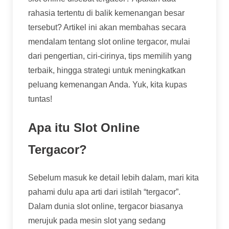
rahasia tertentu di balik kemenangan besar
tersebut? Artikel ini akan membahas secara
mendalam tentang slot online tergacor, mulai
dari pengertian, ciri-cirinya, tips memilih yang
terbaik, hingga strategi untuk meningkatkan
peluang kemenangan Anda. Yuk, kita kupas
tuntas!
Apa itu Slot Online
Tergacor?
Sebelum masuk ke detail lebih dalam, mari kita
pahami dulu apa arti dari istilah “tergacor”.
Dalam dunia slot online, tergacor biasanya
merujuk pada mesin slot yang sedang