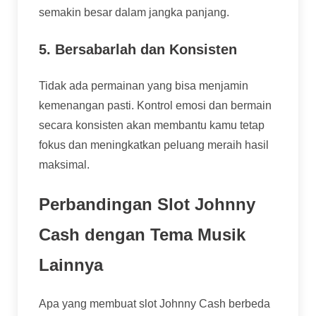
semakin besar dalam jangka panjang.
5. Bersabarlah dan Konsisten
Tidak ada permainan yang bisa menjamin
kemenangan pasti. Kontrol emosi dan bermain
secara konsisten akan membantu kamu tetap
fokus dan meningkatkan peluang meraih hasil
maksimal.
Perbandingan Slot Johnny
Cash dengan Tema Musik
Lainnya
Apa yang membuat slot Johnny Cash berbeda