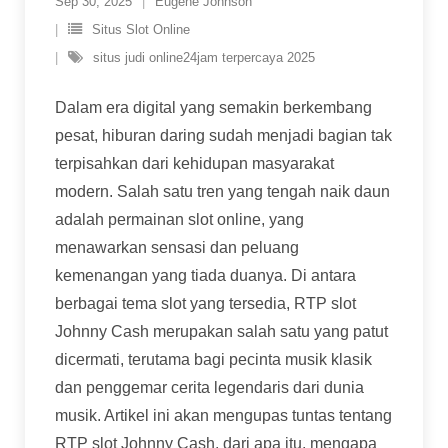
Sep 30, 2025
Eugene Johnson
Situs Slot Online
situs judi online24jam terpercaya 2025
Dalam era digital yang semakin berkembang
pesat, hiburan daring sudah menjadi bagian tak
terpisahkan dari kehidupan masyarakat
modern. Salah satu tren yang tengah naik daun
adalah permainan slot online, yang
menawarkan sensasi dan peluang
kemenangan yang tiada duanya. Di antara
berbagai tema slot yang tersedia, RTP slot
Johnny Cash merupakan salah satu yang patut
dicermati, terutama bagi pecinta musik klasik
dan penggemar cerita legendaris dari dunia
musik. Artikel ini akan mengupas tuntas tentang
RTP slot Johnny Cash, dari apa itu, mengapa