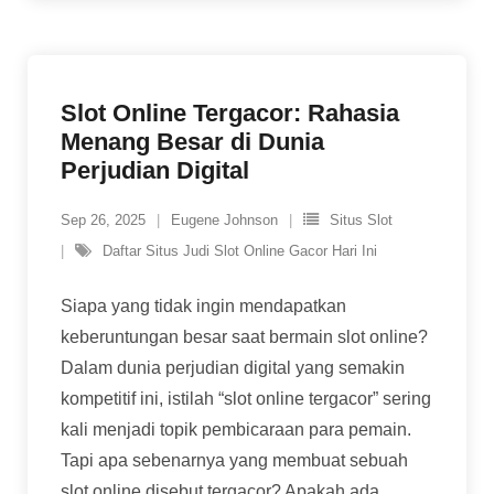
Slot Online Tergacor: Rahasia
Menang Besar di Dunia
Perjudian Digital
Sep 26, 2025
Eugene Johnson
Situs Slot
Daftar Situs Judi Slot Online Gacor Hari Ini
Siapa yang tidak ingin mendapatkan
keberuntungan besar saat bermain slot online?
Dalam dunia perjudian digital yang semakin
kompetitif ini, istilah “slot online tergacor” sering
kali menjadi topik pembicaraan para pemain.
Tapi apa sebenarnya yang membuat sebuah
slot online disebut tergacor? Apakah ada