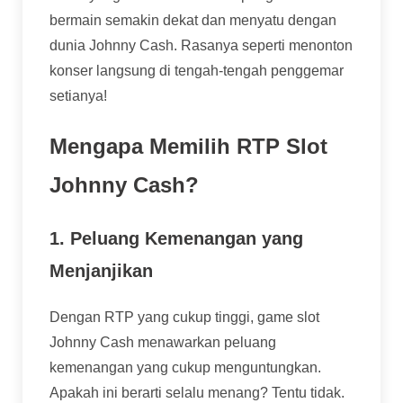
bermain semakin dekat dan menyatu dengan
dunia Johnny Cash. Rasanya seperti menonton
konser langsung di tengah-tengah penggemar
setianya!
Mengapa Memilih RTP Slot
Johnny Cash?
1. Peluang Kemenangan yang
Menjanjikan
Dengan RTP yang cukup tinggi, game slot
Johnny Cash menawarkan peluang
kemenangan yang cukup menguntungkan.
Apakah ini berarti selalu menang? Tentu tidak.