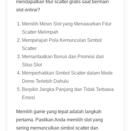
mendapatkan fitur scatter gratis saat bermain
slot online?
Memilih Mesin Slot yang Menawarkan Fitur
Scatter Melimpah
Mempelajari Pola Kemunculan Simbol
Scatter
Memanfaatkan Bonus dan Promosi dari
Situs Slot
Memperhatikan Simbol Scatter dalam Mode
Demo Terlebih Dahulu
Berpikir Jangka Panjang dan Tidak Terbawa
Emosi
Memilih game yang tepat adalah langkah
pertama. Pastikan Anda memilih slot yang
sering memunculkan simbol scatter dan