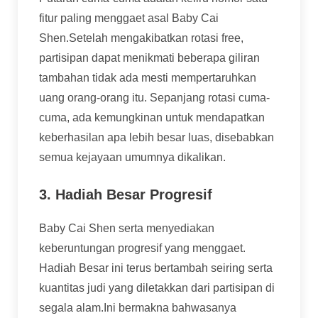
fitur paling menggaet asal Baby Cai
Shen.Setelah mengakibatkan rotasi free,
partisipan dapat menikmati beberapa giliran
tambahan tidak ada mesti mempertaruhkan
uang orang-orang itu. Sepanjang rotasi cuma-
cuma, ada kemungkinan untuk mendapatkan
keberhasilan apa lebih besar luas, disebabkan
semua kejayaan umumnya dikalikan.
3. Hadiah Besar Progresif
Baby Cai Shen serta menyediakan
keberuntungan progresif yang menggaet.
Hadiah Besar ini terus bertambah seiring serta
kuantitas judi yang diletakkan dari partisipan di
segala alam.Ini bermakna bahwasanya