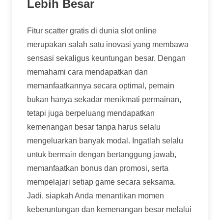
Lebih Besar
Fitur scatter gratis di dunia slot online
merupakan salah satu inovasi yang membawa
sensasi sekaligus keuntungan besar. Dengan
memahami cara mendapatkan dan
memanfaatkannya secara optimal, pemain
bukan hanya sekadar menikmati permainan,
tetapi juga berpeluang mendapatkan
kemenangan besar tanpa harus selalu
mengeluarkan banyak modal. Ingatlah selalu
untuk bermain dengan bertanggung jawab,
memanfaatkan bonus dan promosi, serta
mempelajari setiap game secara seksama.
Jadi, siapkah Anda menantikan momen
keberuntungan dan kemenangan besar melalui