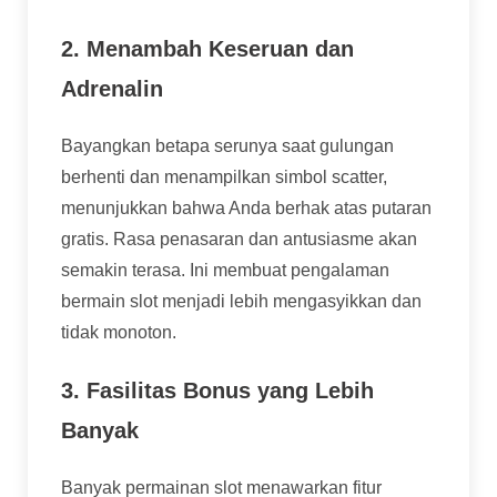
2. Menambah Keseruan dan
Adrenalin
Bayangkan betapa serunya saat gulungan
berhenti dan menampilkan simbol scatter,
menunjukkan bahwa Anda berhak atas putaran
gratis. Rasa penasaran dan antusiasme akan
semakin terasa. Ini membuat pengalaman
bermain slot menjadi lebih mengasyikkan dan
tidak monoton.
3. Fasilitas Bonus yang Lebih
Banyak
Banyak permainan slot menawarkan fitur