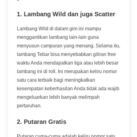
1. Lambang Wild dan juga Scatter
Lambang Wild di dalam gim ini mampu
menggantikan lambang lain-lain guna
menyusun campuran yang menang. Selama itu,
lambang Tebar bisa menyebabkan giliran free
waktu Anda mendapatkan tiga atau lebih besar
lambang ini di roll. Ini merupakan keliru nomor
satu cara terbaik bagi meningkatkan
kesempatan keberhasilan Anda tidak ada wajib
mengeluarkan lebih banyak melimpah
pertaruhan.
2. Putaran Gratis
Putaran cuma-cuma adalah keliru nomor satu