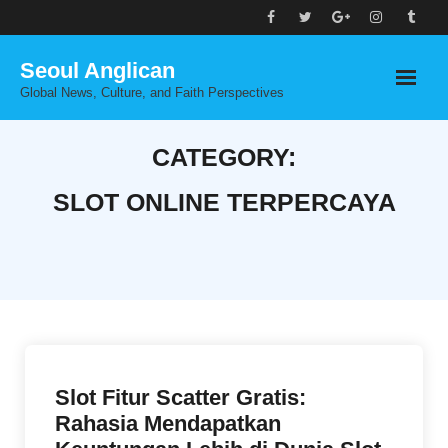
Skip
to
Seoul Anglican
content
Global News, Culture, and Faith Perspectives
CATEGORY:
SLOT ONLINE TERPERCAYA
Slot Fitur Scatter Gratis:
Rahasia Mendapatkan