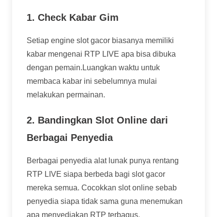
1. Check Kabar Gim
Setiap engine slot gacor biasanya memiliki
kabar mengenai RTP LIVE apa bisa dibuka
dengan pemain.Luangkan waktu untuk
membaca kabar ini sebelumnya mulai
melakukan permainan.
2. Bandingkan Slot Online dari
Berbagai Penyedia
Berbagai penyedia alat lunak punya rentang
RTP LIVE siapa berbeda bagi slot gacor
mereka semua. Cocokkan slot online sebab
penyedia siapa tidak sama guna menemukan
apa menyediakan RTP terbagus.