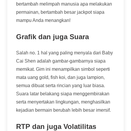
bertambah melimpah manusia apa melakukan
permainan, bertambah besar jackpot siapa
mampu Anda menangkan!
Grafik dan juga Suara
Salah no. 1 hal yang paling menyala dari Baby
Cai Shen adalah gambar-gambarnya siapa
memikat. Gim ini menampilkan simbol seperti
mata uang gold, fish koi, dan juga lampion,
semua dibuat serta rincian yang luar biasa.
Suara latar belakang siapa menggembirakan
serta menyertakan lingkungan, menghasilkan
kejadian bermain berubah lebih besar imersif.
RTP dan juga Volatilitas