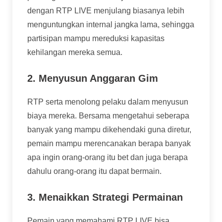
dengan RTP LIVE menjulang biasanya lebih
menguntungkan internal jangka lama, sehingga
partisipan mampu mereduksi kapasitas
kehilangan mereka semua.
2. Menyusun Anggaran Gim
RTP serta menolong pelaku dalam menyusun
biaya mereka. Bersama mengetahui seberapa
banyak yang mampu dikehendaki guna diretur,
pemain mampu merencanakan berapa banyak
apa ingin orang-orang itu bet dan juga berapa
dahulu orang-orang itu dapat bermain.
3. Menaikkan Strategi Permainan
Pemain yang memahami RTP LIVE bisa