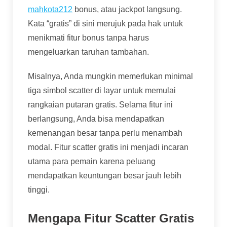
mahkota212
bonus, atau jackpot langsung.
Kata “gratis” di sini merujuk pada hak untuk
menikmati fitur bonus tanpa harus
mengeluarkan taruhan tambahan.
Misalnya, Anda mungkin memerlukan minimal
tiga simbol scatter di layar untuk memulai
rangkaian putaran gratis. Selama fitur ini
berlangsung, Anda bisa mendapatkan
kemenangan besar tanpa perlu menambah
modal. Fitur scatter gratis ini menjadi incaran
utama para pemain karena peluang
mendapatkan keuntungan besar jauh lebih
tinggi.
Mengapa Fitur Scatter Gratis