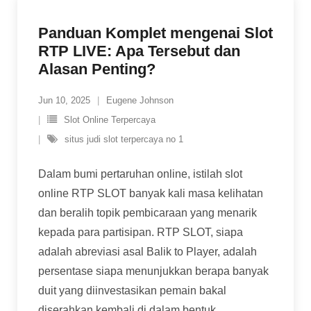
Panduan Komplet mengenai Slot
RTP LIVE: Apa Tersebut dan
Alasan Penting?
Jun 10, 2025
Eugene Johnson
Slot Online Terpercaya
situs judi slot terpercaya no 1
Dalam bumi pertaruhan online, istilah slot
online RTP SLOT banyak kali masa kelihatan
dan beralih topik pembicaraan yang menarik
kepada para partisipan. RTP SLOT, siapa
adalah abreviasi asal Balik to Player, adalah
persentase siapa menunjukkan berapa banyak
duit yang diinvestasikan pemain bakal
diserahkan kembali di dalam bentuk