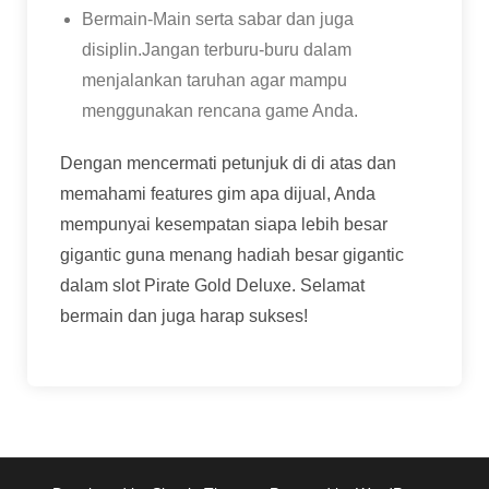
Bermain-Main serta sabar dan juga
disiplin.Jangan terburu-buru dalam
menjalankan taruhan agar mampu
menggunakan rencana game Anda.
Dengan mencermati petunjuk di di atas dan
memahami features gim apa dijual, Anda
mempunyai kesempatan siapa lebih besar
gigantic guna menang hadiah besar gigantic
dalam slot Pirate Gold Deluxe. Selamat
bermain dan juga harap sukses!