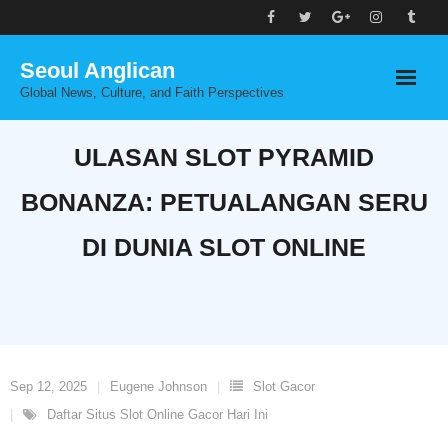
Skip
to
Seoul Anglican
content
Global News, Culture, and Faith Perspectives
ULASAN SLOT PYRAMID
BONANZA: PETUALANGAN SERU
DI DUNIA SLOT ONLINE
Sep 12, 2025
Eugene Johnson
Slot Gacor
Daftar Situs Slot Online Gacor Hari Ini