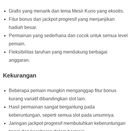
Grafis yang menarik dan tema Mesir Kuno yang eksotis.
Fitur bonus dan jackpot progresif yang menjanjikan
hadiah besar.
Permainan yang sederhana dan cocok untuk semua level
pemain.
Fleksibilitas taruhan yang mendukung berbagai
anggaran.
Kekurangan
Beberapa pemain mungkin menganggap fitur bonus
kurang variatif dibandingkan slot lain.
Hasil permainan sangat bergantung pada
keberuntungan, seperti semua slot pada umumnya.
Jaringan jackpot progresif membutuhkan keberuntungan