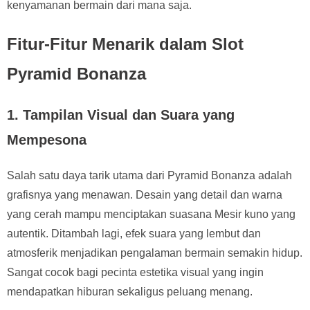
kenyamanan bermain dari mana saja.
Fitur-Fitur Menarik dalam Slot
Pyramid Bonanza
1. Tampilan Visual dan Suara yang
Mempesona
Salah satu daya tarik utama dari Pyramid Bonanza adalah
grafisnya yang menawan. Desain yang detail dan warna
yang cerah mampu menciptakan suasana Mesir kuno yang
autentik. Ditambah lagi, efek suara yang lembut dan
atmosferik menjadikan pengalaman bermain semakin hidup.
Sangat cocok bagi pecinta estetika visual yang ingin
mendapatkan hiburan sekaligus peluang menang.