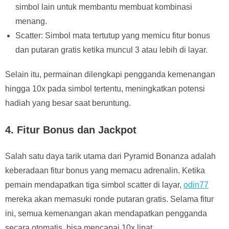
simbol lain untuk membantu membuat kombinasi
menang.
Scatter: Simbol mata tertutup yang memicu fitur bonus
dan putaran gratis ketika muncul 3 atau lebih di layar.
Selain itu, permainan dilengkapi pengganda kemenangan
hingga 10x pada simbol tertentu, meningkatkan potensi
hadiah yang besar saat beruntung.
4. Fitur Bonus dan Jackpot
Salah satu daya tarik utama dari Pyramid Bonanza adalah
keberadaan fitur bonus yang memacu adrenalin. Ketika
pemain mendapatkan tiga simbol scatter di layar,
odin77
mereka akan memasuki ronde putaran gratis. Selama fitur
ini, semua kemenangan akan mendapatkan pengganda
secara otomatis, bisa mencapai 10x lipat.