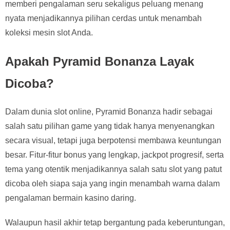
memberi pengalaman seru sekaligus peluang menang
nyata menjadikannya pilihan cerdas untuk menambah
koleksi mesin slot Anda.
Apakah Pyramid Bonanza Layak
Dicoba?
Dalam dunia slot online, Pyramid Bonanza hadir sebagai
salah satu pilihan game yang tidak hanya menyenangkan
secara visual, tetapi juga berpotensi membawa keuntungan
besar. Fitur-fitur bonus yang lengkap, jackpot progresif, serta
tema yang otentik menjadikannya salah satu slot yang patut
dicoba oleh siapa saja yang ingin menambah warna dalam
pengalaman bermain kasino daring.
Walaupun hasil akhir tetap bergantung pada keberuntungan,