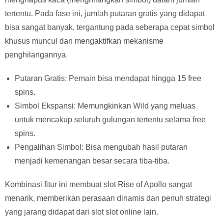
tertentu. Pada fase ini, jumlah putaran gratis yang didapat
bisa sangat banyak, tergantung pada seberapa cepat simbol
khusus muncul dan mengaktifkan mekanisme
penghilangannya.
Putaran Gratis: Pemain bisa mendapat hingga 15 free
spins.
Simbol Ekspansi: Memungkinkan Wild yang meluas
untuk mencakup seluruh gulungan tertentu selama free
spins.
Pengalihan Simbol: Bisa mengubah hasil putaran
menjadi kemenangan besar secara tiba-tiba.
Kombinasi fitur ini membuat slot Rise of Apollo sangat
menarik, memberikan perasaan dinamis dan penuh strategi
yang jarang didapat dari slot slot online lain.