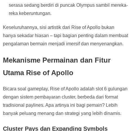
serasa sedang berdiri di puncak Olympus sambil mereka-
reka keberuntungan.
Keseluruhannya, sisi artistik dari Rise of Apollo bukan
hanya sekadar hiasan – tapi bagian penting dalam membuat
pengalaman bermain menjadi imersif dan menyenangkan.
Mekanisme Permainan dan Fitur
Utama Rise of Apollo
Bicara soal gameplay, Rise of Apollo adalah slot 6 gulungan
dengan sistem pembayaran cluster, berbeda dari format
tradisional paylines. Apa artinya ini bagi pemain? Lebih
banyak peluang menang dan strategi yang lebih dinamis.
Cluster Pays dan Expanding Symbols