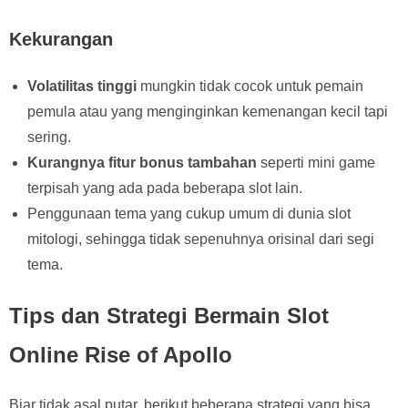
Kekurangan
Volatilitas tinggi
mungkin tidak cocok untuk pemain
pemula atau yang menginginkan kemenangan kecil tapi
sering.
Kurangnya fitur bonus tambahan
seperti mini game
terpisah yang ada pada beberapa slot lain.
Penggunaan tema yang cukup umum di dunia slot
mitologi, sehingga tidak sepenuhnya orisinal dari segi
tema.
Tips dan Strategi Bermain Slot
Online Rise of Apollo
Biar tidak asal putar, berikut beberapa strategi yang bisa