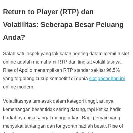
Return to Player (RTP) dan
Volatilitas: Seberapa Besar Peluang
Anda?
Salah satu aspek yang tak kalah penting dalam memilih slot
online adalah memahami RTP dan tingkat volatilitasnya.
Rise of Apollo menampilkan RTP standar sekitar 96,5%
yang tergolong cukup kompetitif di dunia
slot gacor hari ini
online modern.
Volatilitasnya termasuk dalam kategori tinggi, artinya
kemenangan besar tidak sering datang, tapi ketika hadir,
hadiahnya bisa sangat menggiurkan. Bagi pemain yang
menyukai tantangan dan longsoran hadiah besar, Rise of