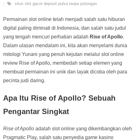
situs slot gacor deposit pulsa tanpa potongan
Permainan slot online telah menjadi salah satu hiburan
digital paling diminati di Indonesia, dan salah satu judul
yang tengah mencuri perhatian adalah
Rise of Apollo
.
Dalam ulasan mendalam ini, kita akan menyelami dunia
mitologi Yunani yang penuh kejutan melalui slot online
review Rise of Apollo, membedah setiap elemen yang
membuat permainan ini unik dan layak dicoba oleh para
pecinta judi daring.
Apa Itu Rise of Apollo? Sebuah
Pengantar Singkat
Rise of Apollo
adalah slot online yang dikembangkan oleh
Pragmatic Play, salah satu penyedia game kasino