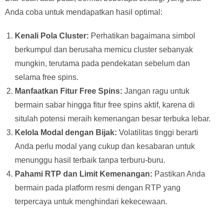
Anda coba untuk mendapatkan hasil optimal:
Kenali Pola Cluster:
Perhatikan bagaimana simbol
berkumpul dan berusaha memicu cluster sebanyak
mungkin, terutama pada pendekatan sebelum dan
selama free spins.
Manfaatkan Fitur Free Spins:
Jangan ragu untuk
bermain sabar hingga fitur free spins aktif, karena di
situlah potensi meraih kemenangan besar terbuka lebar.
Kelola Modal dengan Bijak:
Volatilitas tinggi berarti
Anda perlu modal yang cukup dan kesabaran untuk
menunggu hasil terbaik tanpa terburu-buru.
Pahami RTP dan Limit Kemenangan:
Pastikan Anda
bermain pada platform resmi dengan RTP yang
terpercaya untuk menghindari kekecewaan.