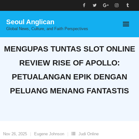
Skip
to
Seoul Anglican
content
Global News, Culture, and Faith Perspectives
MENGUPAS TUNTAS SLOT ONLINE
REVIEW RISE OF APOLLO:
PETUALANGAN EPIK DENGAN
PELUANG MENANG FANTASTIS
Nov 26, 2025
Eugene Johnson
Judi Online