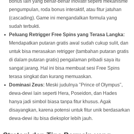
bonus lain yang benar-benar inovatif seperti mekanisme
pengumpulan, roda bonus interaktif, atau fitur jatuhan
(cascading). Game ini mengandalkan formula yang
sudah terbukti.
Peluang Retrigger Free Spins yang Terasa Langka:
Mendapatkan putaran gratis awal sudah cukup sulit, dan
untuk bisa merasakan retrigger (tambahan putaran gratis
di dalam putaran gratis) pengalaman pribadi saya itu
sangat jarang. Hal ini bisa membuat sesi Free Spins
terasa singkat dan kurang memuaskan.
Dominasi Zeus:
Meski judulnya "Prince of Olympus",
dewa-dewi lain seperti Hera, Poseidon, dan Hades
hanya jadi simbol biasa tanpa fitur khusus. Agak
disayangkan, karena potensi untuk fitur unik berdasarkan
dewa-dewi itu bisa dieksplor lebih jauh.