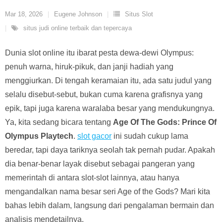
Mar 18, 2026
Eugene Johnson
Situs Slot
situs judi online terbaik dan tepercaya
Dunia slot online itu ibarat pesta dewa-dewi Olympus:
penuh warna, hiruk-pikuk, dan janji hadiah yang
menggiurkan. Di tengah keramaian itu, ada satu judul yang
selalu disebut-sebut, bukan cuma karena grafisnya yang
epik, tapi juga karena waralaba besar yang mendukungnya.
Ya, kita sedang bicara tentang
Age Of The Gods: Prince Of
Olympus Playtech
.
slot gacor
ini sudah cukup lama
beredar, tapi daya tariknya seolah tak pernah pudar. Apakah
dia benar-benar layak disebut sebagai pangeran yang
memerintah di antara slot-slot lainnya, atau hanya
mengandalkan nama besar seri Age of the Gods? Mari kita
bahas lebih dalam, langsung dari pengalaman bermain dan
analisis mendetailnya.