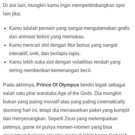
Di sisi lain, mungkin kamu ingin mempertimbangkan opsi
lain jika:
Kamu adalah pemain yang sangat mengutamakan grafis
dan animasi terkini yang memukau.
Kamu mencari slot dengan fitur bonus yang sangat
interaktif, unik, dan berlapis-lapis.
Kamu lebih suka slot dengan volatilitas rendah yang
sering memberikan kemenangan kecil.
Pada akhirnya,
Prince Of Olympus
berdiri tegak sebagai
salah satu pilar waralaba Age of the Gods. Dia mungkin
bukan yang paling inovatif atau yang paling cinematically
stunning hari ini, tetapi dia menawarkan paket yang komplit
dan menyenangkan. Seperti Zeus yang melemparkan
petirnya, game ini punya momen-momen yang bisa