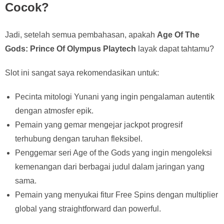
Cocok?
Jadi, setelah semua pembahasan, apakah
Age Of The
Gods: Prince Of Olympus Playtech
layak dapat tahtamu?
Slot ini sangat saya rekomendasikan untuk:
Pecinta mitologi Yunani yang ingin pengalaman autentik
dengan atmosfer epik.
Pemain yang gemar mengejar jackpot progresif
terhubung dengan taruhan fleksibel.
Penggemar seri Age of the Gods yang ingin mengoleksi
kemenangan dari berbagai judul dalam jaringan yang
sama.
Pemain yang menyukai fitur Free Spins dengan multiplier
global yang straightforward dan powerful.