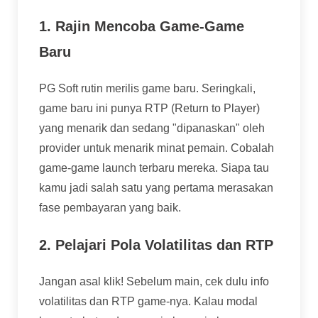
1. Rajin Mencoba Game-Game
Baru
PG Soft rutin merilis game baru. Seringkali,
game baru ini punya RTP (Return to Player)
yang menarik dan sedang "dipanaskan" oleh
provider untuk menarik minat pemain. Cobalah
game-game launch terbaru mereka. Siapa tau
kamu jadi salah satu yang pertama merasakan
fase pembayaran yang baik.
2. Pelajari Pola Volatilitas dan RTP
Jangan asal klik! Sebelum main, cek dulu info
volatilitas dan RTP game-nya. Kalau modal