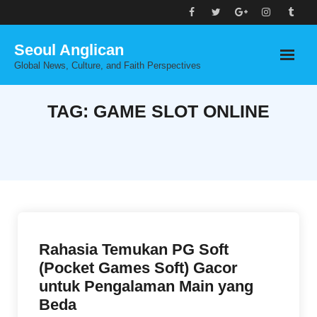
Skip
to
Seoul Anglican
content
Global News, Culture, and Faith Perspectives
TAG:
GAME SLOT ONLINE
Rahasia Temukan PG Soft
(Pocket Games Soft) Gacor
untuk Pengalaman Main yang
Beda