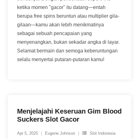
ketika momen "gacor" itu datang—entah
berupa free spins beruntun atau multiplier gila-
gilaan—kamu akan lebih menikmatinya
sebagai sebuah pencapaian yang
menyenangkan, bukan sekadar angka di layar.
Selamat bermain dan semoga keberuntungan
selalu menyertai putaran-putaran kamu!
Menjelajahi Keseruan Gim Blood
Suckers Slot Gacor
Apr 5, 2025
Eugene Johnson
Slot Indonesia