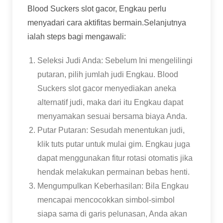
Blood Suckers slot gacor, Engkau perlu
menyadari cara aktifitas bermain.Selanjutnya
ialah steps bagi mengawali:
Seleksi Judi Anda: Sebelum Ini mengelilingi
putaran, pilih jumlah judi Engkau. Blood
Suckers slot gacor menyediakan aneka
alternatif judi, maka dari itu Engkau dapat
menyamakan sesuai bersama biaya Anda.
Putar Putaran: Sesudah menentukan judi,
klik tuts putar untuk mulai gim. Engkau juga
dapat menggunakan fitur rotasi otomatis jika
hendak melakukan permainan bebas henti.
Mengumpulkan Keberhasilan: Bila Engkau
mencapai mencocokkan simbol-simbol
siapa sama di garis pelunasan, Anda akan