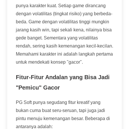
punya karakter kuat. Setiap game dirancang
dengan volatilitas (tingkat risiko) yang berbeda-
beda. Game dengan volatilitas tinggi mungkin
jarang kasih win, tapi sekali kena, nilainya bisa
gede banget. Sementara yang volatilitas
rendah, sering kasih kemenangan kecil-kecilan.
Memahami karakter ini adalah langkah pertama
untuk mendekati konsep "gacor".
Fitur-Fitur Andalan yang Bisa Jadi
"Pemicu" Gacor
PG Soft punya segudang fitur kreatif yang
bukan cuma buat seru-seruan, tapi juga jadi
pintu menuju kemenangan besar. Beberapa di
antaranya adalah: