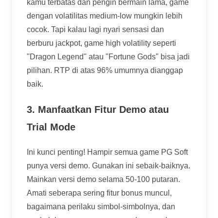
kamu terbatas dan pengin bermain lama, game
dengan volatilitas medium-low mungkin lebih
cocok. Tapi kalau lagi nyari sensasi dan
berburu jackpot, game high volatility seperti
"Dragon Legend" atau "Fortune Gods" bisa jadi
pilihan. RTP di atas 96% umumnya dianggap
baik.
3. Manfaatkan Fitur Demo atau
Trial Mode
Ini kunci penting! Hampir semua game PG Soft
punya versi demo. Gunakan ini sebaik-baiknya.
Mainkan versi demo selama 50-100 putaran.
Amati seberapa sering fitur bonus muncul,
bagaimana perilaku simbol-simbolnya, dan