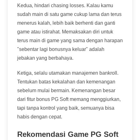
Kedua, hindari chasing losses. Kalau kamu
sudah main di satu game cukup lama dan terus
menerus kalah, lebih baik berhenti dan ganti
game atau istirahat. Memaksakan diri untuk
terus main di game yang sama dengan harapan
"sebentar lagi bonusnya keluar" adalah
jebakan yang berbahaya.
Ketiga, selalu utamakan manajemen bankroll.
Tentukan batas kekalahan dan kemenangan
sebelum mulai bermain. Kemenangan besar
dari fitur bonus PG Soft memang menggiurkan,
tapi tanpa kontrol yang baik, semuanya bisa
habis dengan cepat.
Rekomendasi Game PG Soft