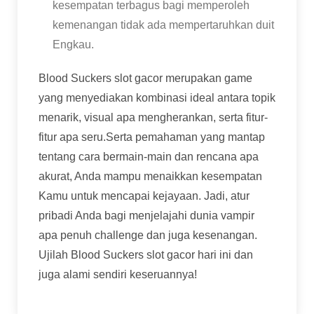
kesempatan terbagus bagi memperoleh
kemenangan tidak ada mempertaruhkan duit
Engkau.
Blood Suckers slot gacor merupakan game
yang menyediakan kombinasi ideal antara topik
menarik, visual apa mengherankan, serta fitur-
fitur apa seru.Serta pemahaman yang mantap
tentang cara bermain-main dan rencana apa
akurat, Anda mampu menaikkan kesempatan
Kamu untuk mencapai kejayaan. Jadi, atur
pribadi Anda bagi menjelajahi dunia vampir
apa penuh challenge dan juga kesenangan.
Ujilah Blood Suckers slot gacor hari ini dan
juga alami sendiri keseruannya!