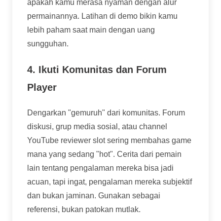
apakah kamu merasa nyaman dengan alur
permainannya. Latihan di demo bikin kamu
lebih paham saat main dengan uang
sungguhan.
4. Ikuti Komunitas dan Forum
Player
Dengarkan "gemuruh" dari komunitas. Forum
diskusi, grup media sosial, atau channel
YouTube reviewer slot sering membahas game
mana yang sedang "hot". Cerita dari pemain
lain tentang pengalaman mereka bisa jadi
acuan, tapi ingat, pengalaman mereka subjektif
dan bukan jaminan. Gunakan sebagai
referensi, bukan patokan mutlak.