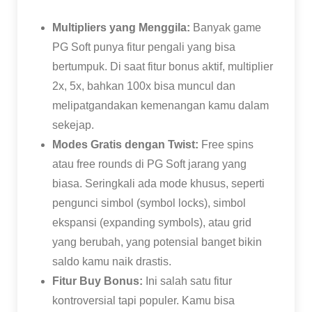
Multipliers yang Menggila:
Banyak game
PG Soft punya fitur pengali yang bisa
bertumpuk. Di saat fitur bonus aktif, multiplier
2x, 5x, bahkan 100x bisa muncul dan
melipatgandakan kemenangan kamu dalam
sekejap.
Modes Gratis dengan Twist:
Free spins
atau free rounds di PG Soft jarang yang
biasa. Seringkali ada mode khusus, seperti
pengunci simbol (symbol locks), simbol
ekspansi (expanding symbols), atau grid
yang berubah, yang potensial banget bikin
saldo kamu naik drastis.
Fitur Buy Bonus:
Ini salah satu fitur
kontroversial tapi populer. Kamu bisa