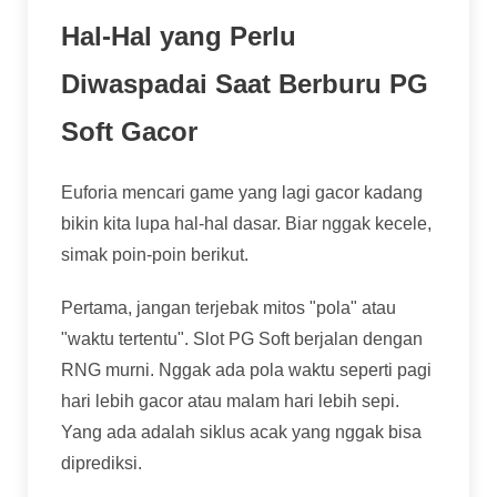
Hal-Hal yang Perlu
Diwaspadai Saat Berburu PG
Soft Gacor
Euforia mencari game yang lagi gacor kadang
bikin kita lupa hal-hal dasar. Biar nggak kecele,
simak poin-poin berikut.
Pertama, jangan terjebak mitos "pola" atau
"waktu tertentu". Slot PG Soft berjalan dengan
RNG murni. Nggak ada pola waktu seperti pagi
hari lebih gacor atau malam hari lebih sepi.
Yang ada adalah siklus acak yang nggak bisa
diprediksi.