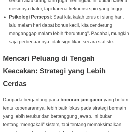
sendiri atau orang lain) juga meningkat. Ini bukan karena
mesinnya diatur, tapi karena frekuensi spin yang tinggi.
Psikologi Persepsi:
Saat kita kalah terus di siang hari,
lalu malam hari dapat bonus kecil, kita cenderung
menganggap malam lebih “beruntung”. Padahal, mungkin
saja perbedaannya tidak signifikan secara statistik.
Mencari Peluang di Tengah
Keacakan: Strategi yang Lebih
Cerdas
Daripada bergantung pada
bocoran jam gacor
yang belum
tentu kebenarannya, lebih baik fokus pada strategi bermain
yang lebih terukur dan bertanggung jawab. Ini bukan
tentang “mengakali” sistem, tapi tentang memaksimalkan