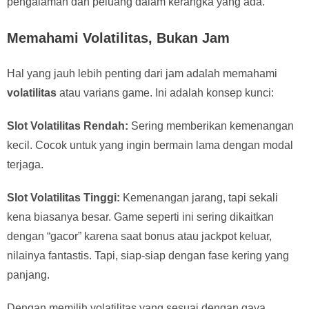
pengalaman dan peluang dalam kerangka yang ada.
Memahami Volatilitas, Bukan Jam
Hal yang jauh lebih penting dari jam adalah memahami
volatilitas
atau varians game. Ini adalah konsep kunci:
Slot Volatilitas Rendah:
Sering memberikan kemenangan
kecil. Cocok untuk yang ingin bermain lama dengan modal
terjaga.
Slot Volatilitas Tinggi:
Kemenangan jarang, tapi sekali
kena biasanya besar. Game seperti ini sering dikaitkan
dengan “gacor” karena saat bonus atau jackpot keluar,
nilainya fantastis. Tapi, siap-siap dengan fase kering yang
panjang.
Dengan memilih volatilitas yang sesuai dengan gaya