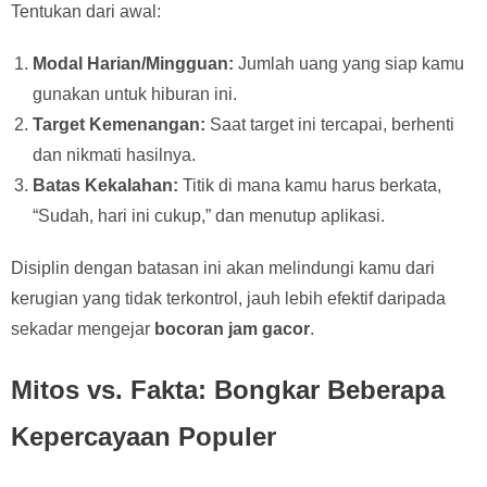
Tentukan dari awal:
Modal Harian/Mingguan:
Jumlah uang yang siap kamu
gunakan untuk hiburan ini.
Target Kemenangan:
Saat target ini tercapai, berhenti
dan nikmati hasilnya.
Batas Kekalahan:
Titik di mana kamu harus berkata,
“Sudah, hari ini cukup,” dan menutup aplikasi.
Disiplin dengan batasan ini akan melindungi kamu dari
kerugian yang tidak terkontrol, jauh lebih efektif daripada
sekadar mengejar
bocoran jam gacor
.
Mitos vs. Fakta: Bongkar Beberapa
Kepercayaan Populer