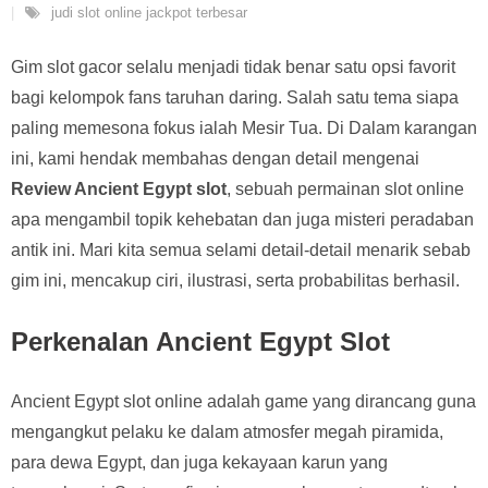
judi slot online jackpot terbesar
Gim slot gacor selalu menjadi tidak benar satu opsi favorit
bagi kelompok fans taruhan daring. Salah satu tema siapa
paling memesona fokus ialah Mesir Tua. Di Dalam karangan
ini, kami hendak membahas dengan detail mengenai
Review Ancient Egypt slot
, sebuah permainan slot online
apa mengambil topik kehebatan dan juga misteri peradaban
antik ini. Mari kita semua selami detail-detail menarik sebab
gim ini, mencakup ciri, ilustrasi, serta probabilitas berhasil.
Perkenalan Ancient Egypt Slot
Ancient Egypt slot online adalah game yang dirancang guna
mengangkut pelaku ke dalam atmosfer megah piramida,
para dewa Egypt, dan juga kekayaan karun yang