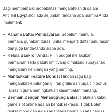
Bagi memperbaiki probabilitas mengalahkan di dalam
Ancient Egypt slot, ada sejumlah rencana apa mampu Anda
implement:
Pahami Daftar Pembayaran:
Sebelum memulai
bermain, gunakan durasi untuk mengerti daftar pelunasan
dan juga tanda-tanda siapa ada.
Kelola Bankroll Anda:
Pilih budget melakukan
permainan serta patuhi limit yang dimaksud supaya tak
mengalami kehilangan yang penting.
Manfaatkan Feature Bonus:
Hindari ragu bagi
mengambil keuntungan giliran gratis dan juga ciri bonus
lain-lain guna meningkatkan kesempatan menang.
Bermain Dengan Menanggung Balas:
Hafalkan kalau
game slot online adalah bentuk rekreasi. Tidak Boleh
terikut mood dan juga senantiasa bermain serta cerdas.