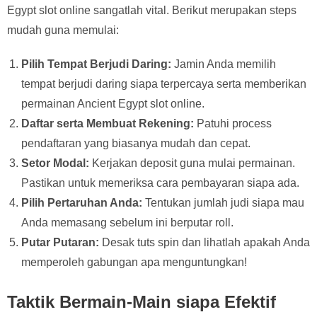
Egypt slot online sangatlah vital. Berikut merupakan steps
mudah guna memulai:
Pilih Tempat Berjudi Daring:
Jamin Anda memilih
tempat berjudi daring siapa terpercaya serta memberikan
permainan Ancient Egypt slot online.
Daftar serta Membuat Rekening:
Patuhi process
pendaftaran yang biasanya mudah dan cepat.
Setor Modal:
Kerjakan deposit guna mulai permainan.
Pastikan untuk memeriksa cara pembayaran siapa ada.
Pilih Pertaruhan Anda:
Tentukan jumlah judi siapa mau
Anda memasang sebelum ini berputar roll.
Putar Putaran:
Desak tuts spin dan lihatlah apakah Anda
memperoleh gabungan apa menguntungkan!
Taktik Bermain-Main siapa Efektif