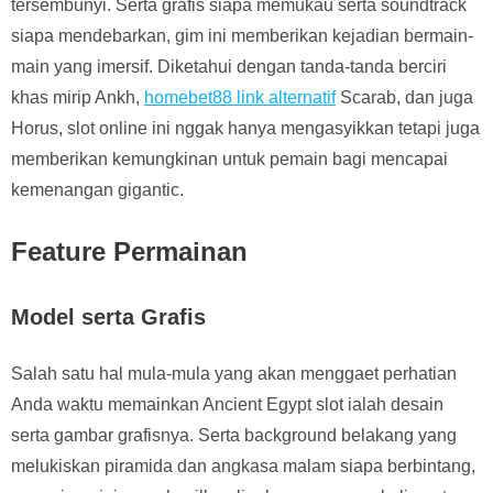
tersembunyi. Serta grafis siapa memukau serta soundtrack
siapa mendebarkan, gim ini memberikan kejadian bermain-
main yang imersif. Diketahui dengan tanda-tanda berciri
khas mirip Ankh,
homebet88 link alternatif
Scarab, dan juga
Horus, slot online ini nggak hanya mengasyikkan tetapi juga
memberikan kemungkinan untuk pemain bagi mencapai
kemenangan gigantic.
Feature Permainan
Model serta Grafis
Salah satu hal mula-mula yang akan menggaet perhatian
Anda waktu memainkan Ancient Egypt slot ialah desain
serta gambar grafisnya. Serta background belakang yang
melukiskan piramida dan angkasa malam siapa berbintang,