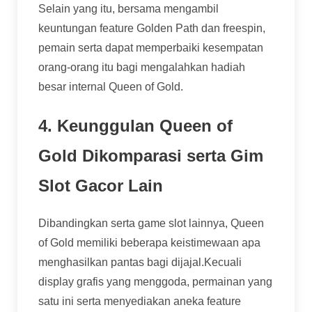
Selain yang itu, bersama mengambil
keuntungan feature Golden Path dan freespin,
pemain serta dapat memperbaiki kesempatan
orang-orang itu bagi mengalahkan hadiah
besar internal Queen of Gold.
4. Keunggulan Queen of
Gold Dikomparasi serta Gim
Slot Gacor Lain
Dibandingkan serta game slot lainnya, Queen
of Gold memiliki beberapa keistimewaan apa
menghasilkan pantas bagi dijajal.Kecuali
display grafis yang menggoda, permainan yang
satu ini serta menyediakan aneka feature