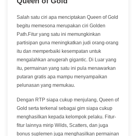
Queen of Gold
Salah satu ciri apa menciptakan Queen of Gold
begitu memesona merupakan ciri Golden
Path.Fitur yang satu ini memungkinkan
partisipan guna meningkatkan judi orang-orang
itu dan memperbaiki kesempatan untuk
mengalahkan anugerah gigantic. Di Luar yang
itu, permainan yang satu ini pula menawarkan
putaran gratis apa mampu menyampaikan
pelunasan yang memukau.
Dengan RTP siapa cukup menjulang, Queen of
Gold serta terkenal sebagai gim siapa cukup
menghasilkan kepada kelompok pelaku. Fitur-
fitur lainnya mirip Wilds, Scatters, dan juga
bonus suplemen juga menghasilkan permainan