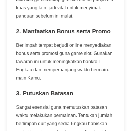
khas yang lain, jadi vital untuk menyimak
panduan sebelum ini mulai.
2. Manfaatkan Bonus serta Promo
Berlimpah tempat berjudi online menyediakan
bonus serta promosi guna game slot. Gunakan
tawaran ini untuk meningkatkan bankroll
Engkau dan memperpanjang waktu bermain-
main Kamu.
3. Putuskan Batasan
Sangat esensial guna memutuskan batasan
waktu melakukan permainan. Tentukan jumlah
berlimpah duit yang sedia Engkau habiskan