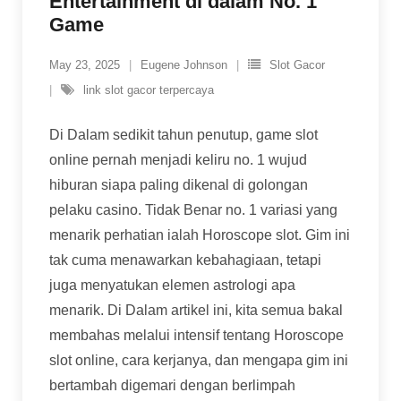
Entertainment di dalam No. 1
Game
May 23, 2025
Eugene Johnson
Slot Gacor
link slot gacor terpercaya
Di Dalam sedikit tahun penutup, game slot
online pernah menjadi keliru no. 1 wujud
hiburan siapa paling dikenal di golongan
pelaku casino. Tidak Benar no. 1 variasi yang
menarik perhatian ialah Horoscope slot. Gim ini
tak cuma menawarkan kebahagiaan, tetapi
juga menyatukan elemen astrologi apa
menarik. Di Dalam artikel ini, kita semua bakal
membahas melalui intensif tentang Horoscope
slot online, cara kerjanya, dan mengapa gim ini
bertambah digemari dengan berlimpah