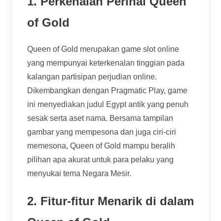
1. Perkenalan Perihal Queen
of Gold
Queen of Gold merupakan game slot online
yang mempunyai keterkenalan tinggian pada
kalangan partisipan perjudian online.
Dikembangkan dengan Pragmatic Play, game
ini menyediakan judul Egypt antik yang penuh
sesak serta aset nama. Bersama tampilan
gambar yang mempesona dan juga ciri-ciri
memesona, Queen of Gold mampu beralih
pilihan apa akurat untuk para pelaku yang
menyukai tema Negara Mesir.
2. Fitur-fitur Menarik di dalam