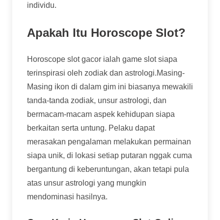
individu.
Apakah Itu Horoscope Slot?
Horoscope slot gacor ialah game slot siapa
terinspirasi oleh zodiak dan astrologi.Masing-
Masing ikon di dalam gim ini biasanya mewakili
tanda-tanda zodiak, unsur astrologi, dan
bermacam-macam aspek kehidupan siapa
berkaitan serta untung. Pelaku dapat
merasakan pengalaman melakukan permainan
siapa unik, di lokasi setiap putaran nggak cuma
bergantung di keberuntungan, akan tetapi pula
atas unsur astrologi yang mungkin
mendominasi hasilnya.