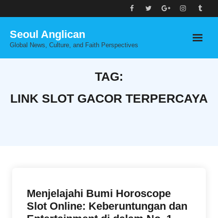
Skip
to
Seoul Anglican
content
Global News, Culture, and Faith Perspectives
TAG:
LINK SLOT GACOR TERPERCAYA
Menjelajahi Bumi Horoscope
Slot Online: Keberuntungan dan