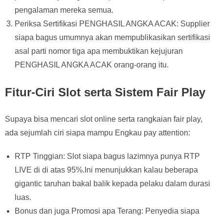
pengalaman mereka semua.
Periksa Sertifikasi PENGHASIL ANGKA ACAK: Supplier
siapa bagus umumnya akan mempublikasikan sertifikasi
asal parti nomor tiga apa membuktikan kejujuran
PENGHASIL ANGKA ACAK orang-orang itu.
Fitur-Ciri Slot serta Sistem Fair Play
Supaya bisa mencari slot online serta rangkaian fair play,
ada sejumlah ciri siapa mampu Engkau pay attention:
RTP Tinggian: Slot siapa bagus lazimnya punya RTP
LIVE di di atas 95%.Ini menunjukkan kalau beberapa
gigantic taruhan bakal balik kepada pelaku dalam durasi
luas.
Bonus dan juga Promosi apa Terang: Penyedia siapa