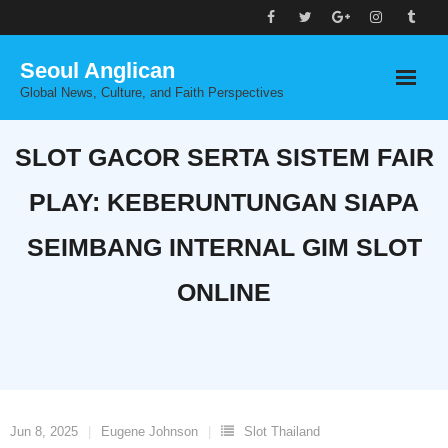
Skip
to
Seoul Anglican
content
Global News, Culture, and Faith Perspectives
SLOT GACOR SERTA SISTEM FAIR
PLAY: KEBERUNTUNGAN SIAPA
SEIMBANG INTERNAL GIM SLOT
ONLINE
Jun 8, 2025
Eugene Johnson
Slot Thailand