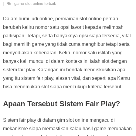
game slot online terbaik
Dalam bumi judi online, permainan slot online pernah
berubah keliru nomor satu opsi favorit kepada melimpah
partisipan. Tetapi, serta banyaknya opsi siapa tersedia, vital
bagi memilih game yang tidak cuma menghibur tetapi serta
menyediakan kebenaran. Keliru nomor satu istilah yang
banyak kali muncul di dalam konteks ini ialah slot dengan
sistem fair play. Karangan ini hendak mendiskusikan apa
yang itu sistem fair play, alasan vital, dan seperti apa Kamu
bisa menemukan slot siapa mencukupi kriteria tersebut.
Apaan Tersebut Sistem Fair Play?
Sistem fair play di dalam gim slot online mengacu di
mekanisme siapa memastikan kalau hasil game merupakan