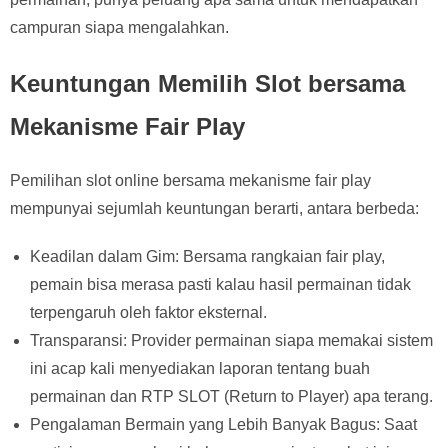
campuran siapa mengalahkan.
Keuntungan Memilih Slot bersama
Mekanisme Fair Play
Pemilihan slot online bersama mekanisme fair play
mempunyai sejumlah keuntungan berarti, antara berbeda:
Keadilan dalam Gim: Bersama rangkaian fair play,
pemain bisa merasa pasti kalau hasil permainan tidak
terpengaruh oleh faktor eksternal.
Transparansi: Provider permainan siapa memakai sistem
ini acap kali menyediakan laporan tentang buah
permainan dan RTP SLOT (Return to Player) apa terang.
Pengalaman Bermain yang Lebih Banyak Bagus: Saat