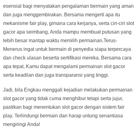
esensial bagi menyatakan pengalaman bermain yang aman
dan juga menggembirakan. Bersama mengerti apa itu
mekanisme fair play, gimana cara kerjanya, serta ciri-ciri slot
gacor apa seimbang, Anda mampu membuat putusan yang
lebih besar mantap waktu memilih permainan.Terus-
Menerus ingat untuk bermain di penyedia siapa terpercaya
dan check ulasan beserta sertifikasi mereka. Bersama cara
apa tepat, Kamu dapat mengalami permainan slot gacor
serta keadilan dan juga transparansi yang tinggi.
Jadi, bila Engkau menggali kejadian melakukan permainan
slot gacor yang tidak cuma menghibur tetapi serta jujur,
pastikan bagi menentukan slot gacor dengan sistem fair
play. Terlindungi bermain dan harap untung senantiasa
mengiringi Anda!