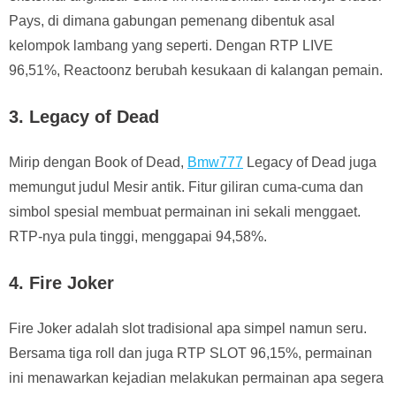
Pays, di dimana gabungan pemenang dibentuk asal
kelompok lambang yang seperti. Dengan RTP LIVE
96,51%, Reactoonz berubah kesukaan di kalangan pemain.
3. Legacy of Dead
Mirip dengan Book of Dead,
Bmw777
Legacy of Dead juga
memungut judul Mesir antik. Fitur giliran cuma-cuma dan
simbol spesial membuat permainan ini sekali menggaet.
RTP-nya pula tinggi, menggapai 94,58%.
4. Fire Joker
Fire Joker adalah slot tradisional apa simpel namun seru.
Bersama tiga roll dan juga RTP SLOT 96,15%, permainan
ini menawarkan kejadian melakukan permainan apa segera