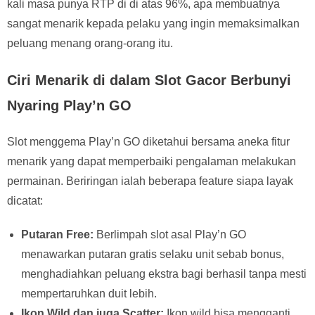
kali masa punya RTP di di atas 96%, apa membuatnya
sangat menarik kepada pelaku yang ingin memaksimalkan
peluang menang orang-orang itu.
Ciri Menarik di dalam Slot Gacor Berbunyi
Nyaring Play’n GO
Slot menggema Play’n GO diketahui bersama aneka fitur
menarik yang dapat memperbaiki pengalaman melakukan
permainan. Beriringan ialah beberapa feature siapa layak
dicatat:
Putaran Free:
Berlimpah slot asal Play’n GO
menawarkan putaran gratis selaku unit sebab bonus,
menghadiahkan peluang ekstra bagi berhasil tanpa mesti
mempertaruhkan duit lebih.
Ikon Wild dan juga Scatter:
Ikon wild bisa mengganti