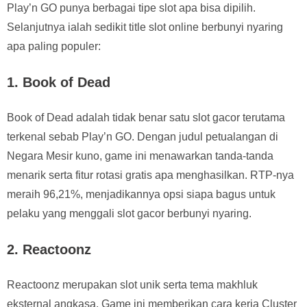
Play’n GO punya berbagai tipe slot apa bisa dipilih.
Selanjutnya ialah sedikit title slot online berbunyi nyaring
apa paling populer:
1. Book of Dead
Book of Dead adalah tidak benar satu slot gacor terutama
terkenal sebab Play’n GO. Dengan judul petualangan di
Negara Mesir kuno, game ini menawarkan tanda-tanda
menarik serta fitur rotasi gratis apa menghasilkan. RTP-nya
meraih 96,21%, menjadikannya opsi siapa bagus untuk
pelaku yang menggali slot gacor berbunyi nyaring.
2. Reactoonz
Reactoonz merupakan slot unik serta tema makhluk
eksternal angkasa. Game ini memberikan cara kerja Cluster