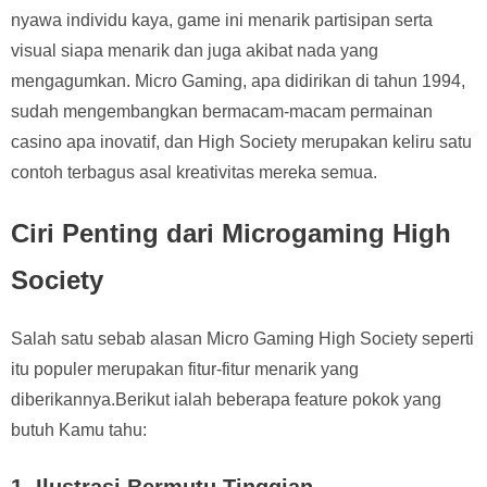
nyawa individu kaya, game ini menarik partisipan serta
visual siapa menarik dan juga akibat nada yang
mengagumkan. Micro Gaming, apa didirikan di tahun 1994,
sudah mengembangkan bermacam-macam permainan
casino apa inovatif, dan High Society merupakan keliru satu
contoh terbagus asal kreativitas mereka semua.
Ciri Penting dari Microgaming High
Society
Salah satu sebab alasan Micro Gaming High Society seperti
itu populer merupakan fitur-fitur menarik yang
diberikannya.Berikut ialah beberapa feature pokok yang
butuh Kamu tahu: