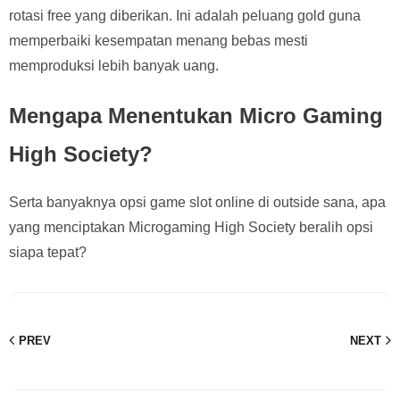
rotasi free yang diberikan. Ini adalah peluang gold guna
memperbaiki kesempatan menang bebas mesti
memproduksi lebih banyak uang.
Mengapa Menentukan Micro Gaming
High Society?
Serta banyaknya opsi game slot online di outside sana, apa
yang menciptakan Microgaming High Society beralih opsi
siapa tepat?
PREV
NEXT