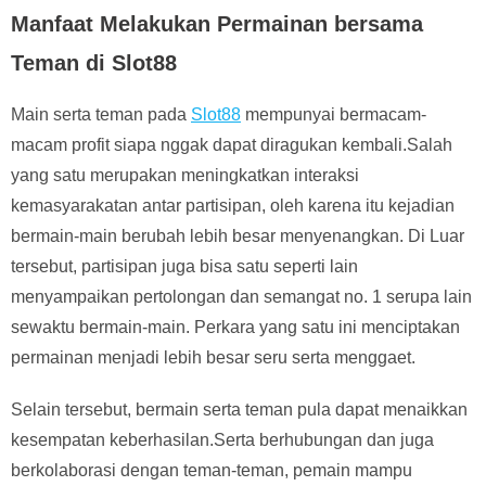
Manfaat Melakukan Permainan bersama
Teman di Slot88
Main serta teman pada
Slot88
mempunyai bermacam-
macam profit siapa nggak dapat diragukan kembali.Salah
yang satu merupakan meningkatkan interaksi
kemasyarakatan antar partisipan, oleh karena itu kejadian
bermain-main berubah lebih besar menyenangkan. Di Luar
tersebut, partisipan juga bisa satu seperti lain
menyampaikan pertolongan dan semangat no. 1 serupa lain
sewaktu bermain-main. Perkara yang satu ini menciptakan
permainan menjadi lebih besar seru serta menggaet.
Selain tersebut, bermain serta teman pula dapat menaikkan
kesempatan keberhasilan.Serta berhubungan dan juga
berkolaborasi dengan teman-teman, pemain mampu