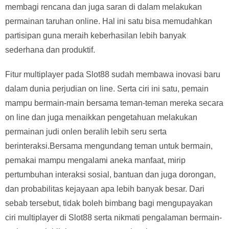
membagi rencana dan juga saran di dalam melakukan
permainan taruhan online. Hal ini satu bisa memudahkan
partisipan guna meraih keberhasilan lebih banyak
sederhana dan produktif.
Fitur multiplayer pada Slot88 sudah membawa inovasi baru
dalam dunia perjudian on line. Serta ciri ini satu, pemain
mampu bermain-main bersama teman-teman mereka secara
on line dan juga menaikkan pengetahuan melakukan
permainan judi onlen beralih lebih seru serta
berinteraksi.Bersama mengundang teman untuk bermain,
pemakai mampu mengalami aneka manfaat, mirip
pertumbuhan interaksi sosial, bantuan dan juga dorongan,
dan probabilitas kejayaan apa lebih banyak besar. Dari
sebab tersebut, tidak boleh bimbang bagi mengupayakan
ciri multiplayer di Slot88 serta nikmati pengalaman bermain-